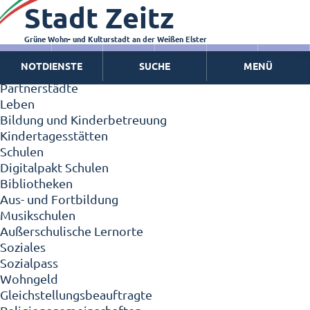
Stadt Zeitz
Zeitz - Die Kleinstadt
Willkommen in Zeitz!
Interview mit Oberbürgermeister Christian Thieme
Grüne Wohn- und Kulturstadt an der Weißen Elster
Zeitz - Stadt der Zukunft
NOTDIENSTE
SUCHE
MENÜ
Ortschaften
Partnerstädte
Leben
Bildung und Kinderbetreuung
Kindertagesstätten
Schulen
Digitalpakt Schulen
Bibliotheken
Aus- und Fortbildung
Musikschulen
Außerschulische Lernorte
Soziales
Sozialpass
Wohngeld
Gleichstellungsbeauftragte