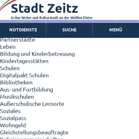
Stadt Zeitz
Zeitz - Die Kleinstadt
Willkommen in Zeitz!
Interview mit Oberbürgermeister Christian Thieme
Grüne Wohn- und Kulturstadt an der Weißen Elster
Zeitz - Stadt der Zukunft
NOTDIENSTE
SUCHE
MENÜ
Ortschaften
Partnerstädte
Leben
Bildung und Kinderbetreuung
Kindertagesstätten
Schulen
Digitalpakt Schulen
Bibliotheken
Aus- und Fortbildung
Musikschulen
Außerschulische Lernorte
Soziales
Sozialpass
Wohngeld
Gleichstellungsbeauftragte