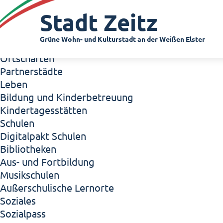
Zeitz - Die Kleinstadt
Stadt Zeitz
Willkommen in Zeitz!
Interview mit Oberbürgermeister Christian Thie
Grüne Wohn- und Kulturstadt an der Weißen Elster
Zeitz - Stadt der Zukunft
Ortschaften
Partnerstädte
Leben
Bildung und Kinderbetreuung
Kindertagesstätten
Schulen
Digitalpakt Schulen
Bibliotheken
Aus- und Fortbildung
Musikschulen
Außerschulische Lernorte
Soziales
Sozialpass