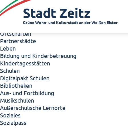
Zeitz - Die Kleinstadt
Stadt Zeitz
Willkommen in Zeitz!
Interview mit Oberbürgermeister Christian Thie
Grüne Wohn- und Kulturstadt an der Weißen Elster
Zeitz - Stadt der Zukunft
Ortschaften
Partnerstädte
Leben
Bildung und Kinderbetreuung
Kindertagesstätten
Schulen
Digitalpakt Schulen
Bibliotheken
Aus- und Fortbildung
Musikschulen
Außerschulische Lernorte
Soziales
Sozialpass