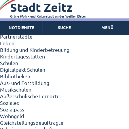
Stadt Zeitz
Zeitz - Die Kleinstadt
Willkommen in Zeitz!
Interview mit Oberbürgermeister Christian Thieme
Grüne Wohn- und Kulturstadt an der Weißen Elster
Zeitz - Stadt der Zukunft
NOTDIENSTE
SUCHE
MENÜ
Ortschaften
Partnerstädte
Leben
Bildung und Kinderbetreuung
Kindertagesstätten
Schulen
Digitalpakt Schulen
Bibliotheken
Aus- und Fortbildung
Musikschulen
Außerschulische Lernorte
Soziales
Sozialpass
Wohngeld
Gleichstellungsbeauftragte