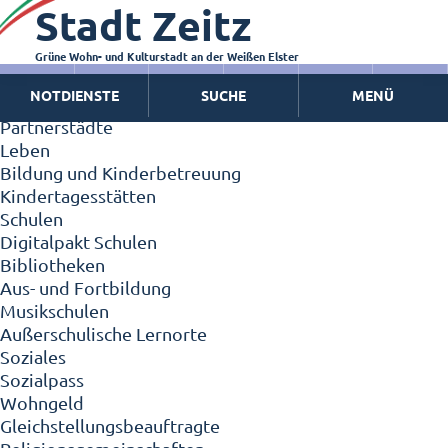
Stadt Zeitz
Zeitz - Die Kleinstadt
Willkommen in Zeitz!
Interview mit Oberbürgermeister Christian Thieme
Grüne Wohn- und Kulturstadt an der Weißen Elster
Zeitz - Stadt der Zukunft
NOTDIENSTE
SUCHE
MENÜ
Ortschaften
Partnerstädte
Leben
Bildung und Kinderbetreuung
Kindertagesstätten
Schulen
Digitalpakt Schulen
Bibliotheken
Aus- und Fortbildung
Musikschulen
Außerschulische Lernorte
Soziales
Sozialpass
Wohngeld
Gleichstellungsbeauftragte