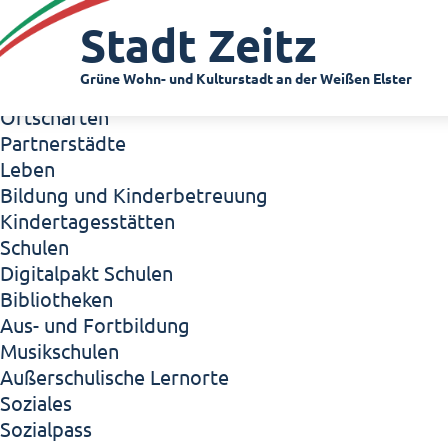
Zeitz - Die Kleinstadt
Stadt Zeitz
Willkommen in Zeitz!
Interview mit Oberbürgermeister Christian Thie
Grüne Wohn- und Kulturstadt an der Weißen Elster
Zeitz - Stadt der Zukunft
Ortschaften
Partnerstädte
Leben
Bildung und Kinderbetreuung
Kindertagesstätten
Schulen
Digitalpakt Schulen
Bibliotheken
Aus- und Fortbildung
Musikschulen
Außerschulische Lernorte
Soziales
Sozialpass