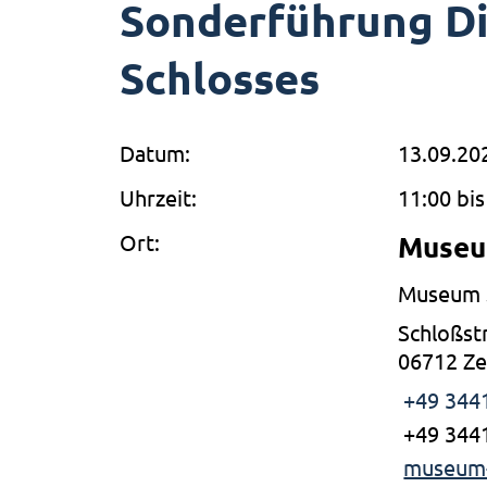
Sonderführung D
Schlosses
Datum:
13.09.20
Uhrzeit:
11:00 bis
Ort:
Museu
Museum S
Schloßst
06712 Ze
+49 344
+49 344
museum-