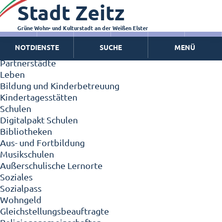
Stadt Zeitz
Zeitz - Die Kleinstadt
Willkommen in Zeitz!
Interview mit Oberbürgermeister Christian Thieme
Grüne Wohn- und Kulturstadt an der Weißen Elster
Zeitz - Stadt der Zukunft
NOTDIENSTE
SUCHE
MENÜ
Ortschaften
Partnerstädte
Leben
Bildung und Kinderbetreuung
Kindertagesstätten
Schulen
Digitalpakt Schulen
Bibliotheken
Aus- und Fortbildung
Musikschulen
Außerschulische Lernorte
Soziales
Sozialpass
Wohngeld
Gleichstellungsbeauftragte