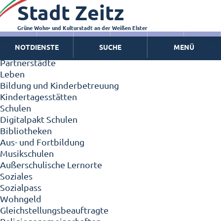
Stadt Zeitz
Zeitz - Die Kleinstadt
Willkommen in Zeitz!
Interview mit Oberbürgermeister Christian Thieme
Grüne Wohn- und Kulturstadt an der Weißen Elster
Zeitz - Stadt der Zukunft
NOTDIENSTE
SUCHE
MENÜ
Ortschaften
Partnerstädte
Leben
Bildung und Kinderbetreuung
Kindertagesstätten
Schulen
Digitalpakt Schulen
Bibliotheken
Aus- und Fortbildung
Musikschulen
Außerschulische Lernorte
Soziales
Sozialpass
Wohngeld
Gleichstellungsbeauftragte