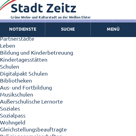
Stadt Zeitz
Zeitz - Die Kleinstadt
Willkommen in Zeitz!
Interview mit Oberbürgermeister Christian Thieme
Grüne Wohn- und Kulturstadt an der Weißen Elster
Zeitz - Stadt der Zukunft
NOTDIENSTE
SUCHE
MENÜ
Ortschaften
Partnerstädte
Leben
Bildung und Kinderbetreuung
Kindertagesstätten
Schulen
Digitalpakt Schulen
Bibliotheken
Aus- und Fortbildung
Musikschulen
Außerschulische Lernorte
Soziales
Sozialpass
Wohngeld
Gleichstellungsbeauftragte