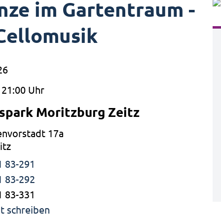
ze im Gartentraum -
Cellomusik
26
 21:00 Uhr
spark Moritzburg Zeitz
nvorstadt 17a
itz
1 83-291
1 83-292
1 83-331
t schreiben