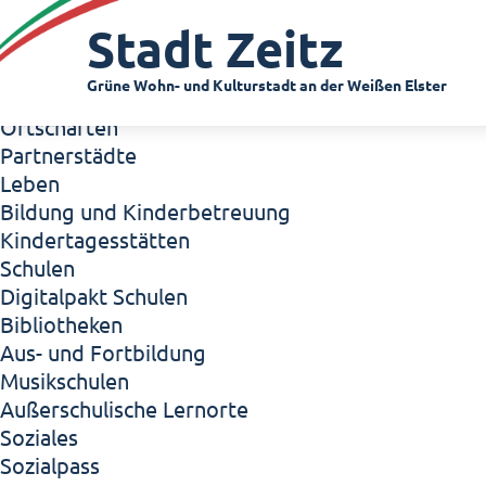
Zeitz - Die Kleinstadt
Stadt Zeitz
Willkommen in Zeitz!
Interview mit Oberbürgermeister Christian Thie
Grüne Wohn- und Kulturstadt an der Weißen Elster
Zeitz - Stadt der Zukunft
Ortschaften
Partnerstädte
Leben
Bildung und Kinderbetreuung
Kindertagesstätten
Schulen
Digitalpakt Schulen
Bibliotheken
Aus- und Fortbildung
Musikschulen
Außerschulische Lernorte
Soziales
Sozialpass