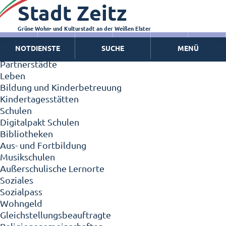
Stadt Zeitz
Zeitz - Die Kleinstadt
Willkommen in Zeitz!
Interview mit Oberbürgermeister Christian Thieme
Grüne Wohn- und Kulturstadt an der Weißen Elster
Zeitz - Stadt der Zukunft
NOTDIENSTE
SUCHE
MENÜ
Ortschaften
Partnerstädte
Leben
Bildung und Kinderbetreuung
Kindertagesstätten
Schulen
Digitalpakt Schulen
Bibliotheken
Aus- und Fortbildung
Musikschulen
Außerschulische Lernorte
Soziales
Sozialpass
Wohngeld
Gleichstellungsbeauftragte