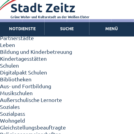
Stadt Zeitz
Zeitz - Die Kleinstadt
Willkommen in Zeitz!
Interview mit Oberbürgermeister Christian Thieme
Grüne Wohn- und Kulturstadt an der Weißen Elster
Zeitz - Stadt der Zukunft
NOTDIENSTE
SUCHE
MENÜ
Ortschaften
Partnerstädte
Leben
Bildung und Kinderbetreuung
Kindertagesstätten
Schulen
Digitalpakt Schulen
Bibliotheken
Aus- und Fortbildung
Musikschulen
Außerschulische Lernorte
Soziales
Sozialpass
Wohngeld
Gleichstellungsbeauftragte