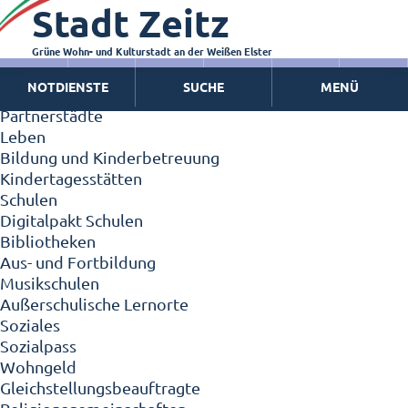
Stadt Zeitz
Zeitz - Die Kleinstadt
Willkommen in Zeitz!
Interview mit Oberbürgermeister Christian Thieme
Grüne Wohn- und Kulturstadt an der Weißen Elster
Zeitz - Stadt der Zukunft
NOTDIENSTE
SUCHE
MENÜ
Ortschaften
Partnerstädte
Leben
Bildung und Kinderbetreuung
Kindertagesstätten
Schulen
Digitalpakt Schulen
Bibliotheken
Aus- und Fortbildung
Musikschulen
Außerschulische Lernorte
Soziales
Sozialpass
Wohngeld
Gleichstellungsbeauftragte