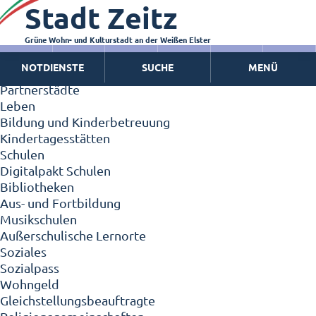
Stadt Zeitz
Zeitz - Die Kleinstadt
Willkommen in Zeitz!
Interview mit Oberbürgermeister Christian Thieme
Grüne Wohn- und Kulturstadt an der Weißen Elster
Zeitz - Stadt der Zukunft
NOTDIENSTE
SUCHE
MENÜ
Ortschaften
Partnerstädte
Leben
Bildung und Kinderbetreuung
Kindertagesstätten
Schulen
Digitalpakt Schulen
Bibliotheken
Aus- und Fortbildung
Musikschulen
Außerschulische Lernorte
Soziales
Sozialpass
Wohngeld
Gleichstellungsbeauftragte