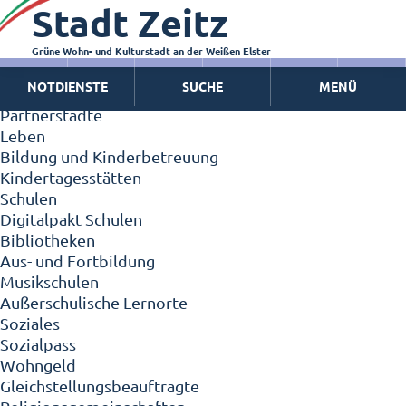
Stadt Zeitz
Zeitz - Die Kleinstadt
Willkommen in Zeitz!
Interview mit Oberbürgermeister Christian Thieme
Grüne Wohn- und Kulturstadt an der Weißen Elster
Zeitz - Stadt der Zukunft
NOTDIENSTE
SUCHE
MENÜ
Ortschaften
Partnerstädte
Leben
Bildung und Kinderbetreuung
Kindertagesstätten
Schulen
Digitalpakt Schulen
Bibliotheken
Aus- und Fortbildung
Musikschulen
Außerschulische Lernorte
Soziales
Sozialpass
Wohngeld
Gleichstellungsbeauftragte