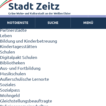
Stadt Zeitz
Zeitz - Die Kleinstadt
Willkommen in Zeitz!
Interview mit Oberbürgermeister Christian Thieme
Grüne Wohn- und Kulturstadt an der Weißen Elster
Zeitz - Stadt der Zukunft
NOTDIENSTE
SUCHE
MENÜ
Ortschaften
Partnerstädte
Leben
Bildung und Kinderbetreuung
Kindertagesstätten
Schulen
Digitalpakt Schulen
Bibliotheken
Aus- und Fortbildung
Musikschulen
Außerschulische Lernorte
Soziales
Sozialpass
Wohngeld
Gleichstellungsbeauftragte