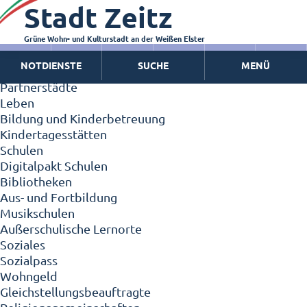
Stadt Zeitz
Zeitz - Die Kleinstadt
Willkommen in Zeitz!
Interview mit Oberbürgermeister Christian Thieme
Grüne Wohn- und Kulturstadt an der Weißen Elster
Zeitz - Stadt der Zukunft
NOTDIENSTE
SUCHE
MENÜ
Ortschaften
Partnerstädte
Leben
Bildung und Kinderbetreuung
Kindertagesstätten
Schulen
Digitalpakt Schulen
Bibliotheken
Aus- und Fortbildung
Musikschulen
Außerschulische Lernorte
Soziales
Sozialpass
Wohngeld
Gleichstellungsbeauftragte