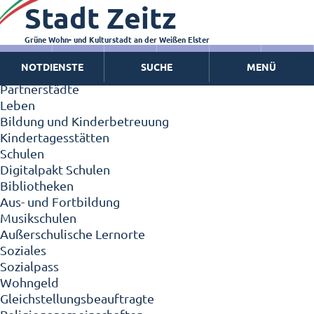
Stadt Zeitz
Zeitz - Die Kleinstadt
Willkommen in Zeitz!
Interview mit Oberbürgermeister Christian Thieme
Grüne Wohn- und Kulturstadt an der Weißen Elster
Zeitz - Stadt der Zukunft
NOTDIENSTE
SUCHE
MENÜ
Ortschaften
Partnerstädte
Leben
Bildung und Kinderbetreuung
Kindertagesstätten
Schulen
Digitalpakt Schulen
Bibliotheken
Aus- und Fortbildung
Musikschulen
Außerschulische Lernorte
Soziales
Sozialpass
Wohngeld
Gleichstellungsbeauftragte