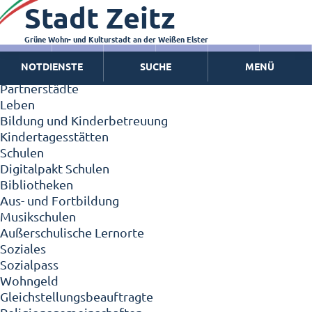
Stadt Zeitz
Zeitz - Die Kleinstadt
Willkommen in Zeitz!
Interview mit Oberbürgermeister Christian Thieme
Grüne Wohn- und Kulturstadt an der Weißen Elster
Zeitz - Stadt der Zukunft
NOTDIENSTE
SUCHE
MENÜ
Ortschaften
Partnerstädte
Leben
Bildung und Kinderbetreuung
Kindertagesstätten
Schulen
Digitalpakt Schulen
Bibliotheken
Aus- und Fortbildung
Musikschulen
Außerschulische Lernorte
Soziales
Sozialpass
Wohngeld
Gleichstellungsbeauftragte