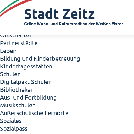
Zeitz - Die Kleinstadt
Stadt Zeitz
Willkommen in Zeitz!
Interview mit Oberbürgermeister Christian Thie
Grüne Wohn- und Kulturstadt an der Weißen Elster
Zeitz - Stadt der Zukunft
Ortschaften
Partnerstädte
Leben
Bildung und Kinderbetreuung
Kindertagesstätten
Schulen
Digitalpakt Schulen
Bibliotheken
Aus- und Fortbildung
Musikschulen
Außerschulische Lernorte
Soziales
Sozialpass