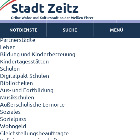
Stadt Zeitz
Zeitz - Die Kleinstadt
Willkommen in Zeitz!
Interview mit Oberbürgermeister Christian Thieme
Grüne Wohn- und Kulturstadt an der Weißen Elster
Zeitz - Stadt der Zukunft
NOTDIENSTE
SUCHE
MENÜ
Ortschaften
Partnerstädte
Leben
Bildung und Kinderbetreuung
Kindertagesstätten
Schulen
Digitalpakt Schulen
Bibliotheken
Aus- und Fortbildung
Musikschulen
Außerschulische Lernorte
Soziales
Sozialpass
Wohngeld
Gleichstellungsbeauftragte