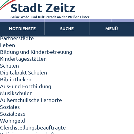
Stadt Zeitz
Zeitz - Die Kleinstadt
Willkommen in Zeitz!
Interview mit Oberbürgermeister Christian Thieme
Grüne Wohn- und Kulturstadt an der Weißen Elster
Zeitz - Stadt der Zukunft
NOTDIENSTE
SUCHE
MENÜ
Ortschaften
Partnerstädte
Leben
Bildung und Kinderbetreuung
Kindertagesstätten
Schulen
Digitalpakt Schulen
Bibliotheken
Aus- und Fortbildung
Musikschulen
Außerschulische Lernorte
Soziales
Sozialpass
Wohngeld
Gleichstellungsbeauftragte