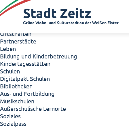
Zeitz - Die Kleinstadt
Stadt Zeitz
Willkommen in Zeitz!
Interview mit Oberbürgermeister Christian Thie
Grüne Wohn- und Kulturstadt an der Weißen Elster
Zeitz - Stadt der Zukunft
Ortschaften
Partnerstädte
Leben
Bildung und Kinderbetreuung
Kindertagesstätten
Schulen
Digitalpakt Schulen
Bibliotheken
Aus- und Fortbildung
Musikschulen
Außerschulische Lernorte
Soziales
Sozialpass