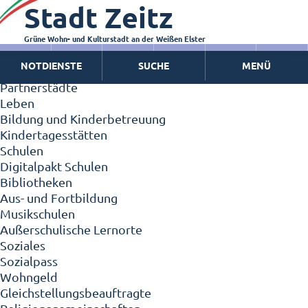
Stadt Zeitz
Zeitz - Die Kleinstadt
Willkommen in Zeitz!
Interview mit Oberbürgermeister Christian Thieme
Grüne Wohn- und Kulturstadt an der Weißen Elster
Zeitz - Stadt der Zukunft
NOTDIENSTE
SUCHE
MENÜ
Ortschaften
Partnerstädte
Leben
Bildung und Kinderbetreuung
Kindertagesstätten
Schulen
Digitalpakt Schulen
Bibliotheken
Aus- und Fortbildung
Musikschulen
Außerschulische Lernorte
Soziales
Sozialpass
Wohngeld
Gleichstellungsbeauftragte