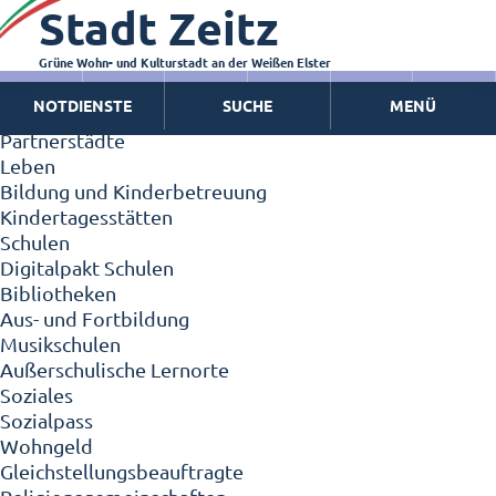
Stadt Zeitz
Zeitz - Die Kleinstadt
Willkommen in Zeitz!
Interview mit Oberbürgermeister Christian Thieme
Grüne Wohn- und Kulturstadt an der Weißen Elster
Zeitz - Stadt der Zukunft
NOTDIENSTE
SUCHE
MENÜ
Ortschaften
Partnerstädte
Leben
Bildung und Kinderbetreuung
Kindertagesstätten
Schulen
Digitalpakt Schulen
Bibliotheken
Aus- und Fortbildung
Musikschulen
Außerschulische Lernorte
Soziales
Sozialpass
Wohngeld
Gleichstellungsbeauftragte