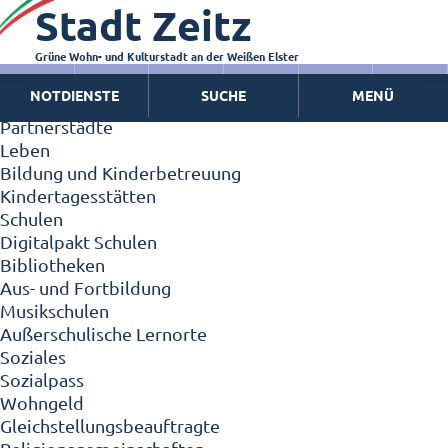
Stadt Zeitz
Zeitz - Die Kleinstadt
Willkommen in Zeitz!
Interview mit Oberbürgermeister Christian Thieme
Grüne Wohn- und Kulturstadt an der Weißen Elster
Zeitz - Stadt der Zukunft
NOTDIENSTE
SUCHE
MENÜ
Ortschaften
Partnerstädte
Leben
Bildung und Kinderbetreuung
Kindertagesstätten
Schulen
Digitalpakt Schulen
Bibliotheken
Aus- und Fortbildung
Musikschulen
Außerschulische Lernorte
Soziales
Sozialpass
Wohngeld
Gleichstellungsbeauftragte