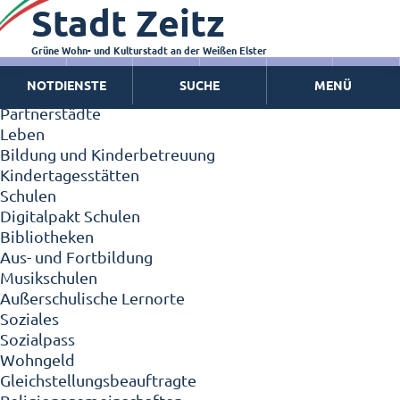
Stadt Zeitz
Zeitz - Die Kleinstadt
Willkommen in Zeitz!
Interview mit Oberbürgermeister Christian Thieme
Grüne Wohn- und Kulturstadt an der Weißen Elster
Zeitz - Stadt der Zukunft
NOTDIENSTE
SUCHE
MENÜ
Ortschaften
Partnerstädte
Leben
Bildung und Kinderbetreuung
Kindertagesstätten
Schulen
Digitalpakt Schulen
Bibliotheken
Aus- und Fortbildung
Musikschulen
Außerschulische Lernorte
Soziales
Sozialpass
Wohngeld
Gleichstellungsbeauftragte