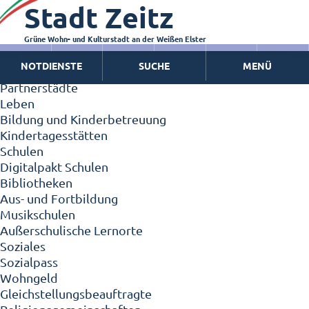
Stadt Zeitz
Zeitz - Die Kleinstadt
Willkommen in Zeitz!
Interview mit Oberbürgermeister Christian Thieme
Grüne Wohn- und Kulturstadt an der Weißen Elster
Zeitz - Stadt der Zukunft
NOTDIENSTE
SUCHE
MENÜ
Ortschaften
Partnerstädte
Leben
Bildung und Kinderbetreuung
Kindertagesstätten
Schulen
Digitalpakt Schulen
Bibliotheken
Aus- und Fortbildung
Musikschulen
Außerschulische Lernorte
Soziales
Sozialpass
Wohngeld
Gleichstellungsbeauftragte