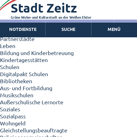
Stadt Zeitz
Zeitz - Die Kleinstadt
Willkommen in Zeitz!
Interview mit Oberbürgermeister Christian Thieme
Grüne Wohn- und Kulturstadt an der Weißen Elster
Zeitz - Stadt der Zukunft
NOTDIENSTE
SUCHE
MENÜ
Ortschaften
Partnerstädte
Leben
Bildung und Kinderbetreuung
Kindertagesstätten
Schulen
Digitalpakt Schulen
Bibliotheken
Aus- und Fortbildung
Musikschulen
Außerschulische Lernorte
Soziales
Sozialpass
Wohngeld
Gleichstellungsbeauftragte