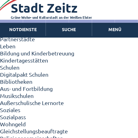
Stadt Zeitz
Zeitz - Die Kleinstadt
Willkommen in Zeitz!
Interview mit Oberbürgermeister Christian Thieme
Grüne Wohn- und Kulturstadt an der Weißen Elster
Zeitz - Stadt der Zukunft
NOTDIENSTE
SUCHE
MENÜ
Ortschaften
Partnerstädte
Leben
Bildung und Kinderbetreuung
Kindertagesstätten
Schulen
Digitalpakt Schulen
Bibliotheken
Aus- und Fortbildung
Musikschulen
Außerschulische Lernorte
Soziales
Sozialpass
Wohngeld
Gleichstellungsbeauftragte