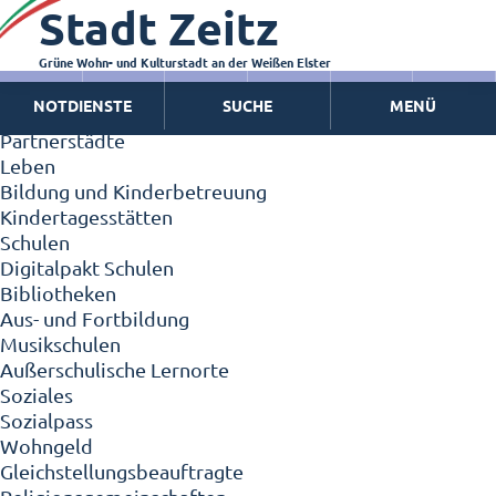
Stadt Zeitz
Zeitz - Die Kleinstadt
Willkommen in Zeitz!
Interview mit Oberbürgermeister Christian Thieme
Grüne Wohn- und Kulturstadt an der Weißen Elster
Zeitz - Stadt der Zukunft
NOTDIENSTE
SUCHE
MENÜ
Ortschaften
Partnerstädte
Leben
Bildung und Kinderbetreuung
Kindertagesstätten
Schulen
Digitalpakt Schulen
Bibliotheken
Aus- und Fortbildung
Musikschulen
Außerschulische Lernorte
Soziales
Sozialpass
Wohngeld
Gleichstellungsbeauftragte