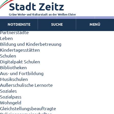
Stadt Zeitz
Zeitz - Die Kleinstadt
Willkommen in Zeitz!
Interview mit Oberbürgermeister Christian Thieme
Grüne Wohn- und Kulturstadt an der Weißen Elster
Zeitz - Stadt der Zukunft
NOTDIENSTE
SUCHE
MENÜ
Ortschaften
Partnerstädte
Leben
Bildung und Kinderbetreuung
Kindertagesstätten
Schulen
Digitalpakt Schulen
Bibliotheken
Aus- und Fortbildung
Musikschulen
Außerschulische Lernorte
Soziales
Sozialpass
Wohngeld
Gleichstellungsbeauftragte