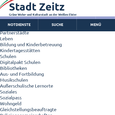
Stadt Zeitz
Zeitz - Die Kleinstadt
Willkommen in Zeitz!
Interview mit Oberbürgermeister Christian Thieme
Grüne Wohn- und Kulturstadt an der Weißen Elster
Zeitz - Stadt der Zukunft
NOTDIENSTE
SUCHE
MENÜ
Ortschaften
Partnerstädte
Leben
Bildung und Kinderbetreuung
Kindertagesstätten
Schulen
Digitalpakt Schulen
Bibliotheken
Aus- und Fortbildung
Musikschulen
Außerschulische Lernorte
Soziales
Sozialpass
Wohngeld
Gleichstellungsbeauftragte