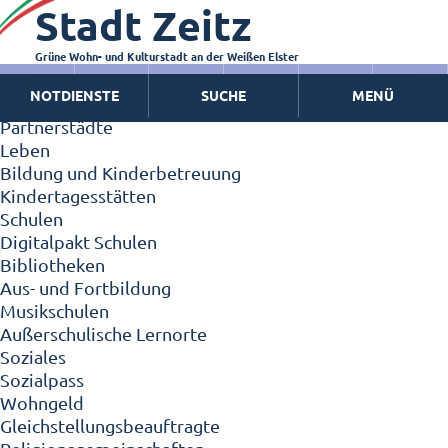
Stadt Zeitz
Zeitz - Die Kleinstadt
Willkommen in Zeitz!
Interview mit Oberbürgermeister Christian Thieme
Grüne Wohn- und Kulturstadt an der Weißen Elster
Zeitz - Stadt der Zukunft
NOTDIENSTE
SUCHE
MENÜ
Ortschaften
Partnerstädte
Leben
Bildung und Kinderbetreuung
Kindertagesstätten
Schulen
Digitalpakt Schulen
Bibliotheken
Aus- und Fortbildung
Musikschulen
Außerschulische Lernorte
Soziales
Sozialpass
Wohngeld
Gleichstellungsbeauftragte