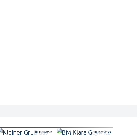
© BMWSB
© BMWSB