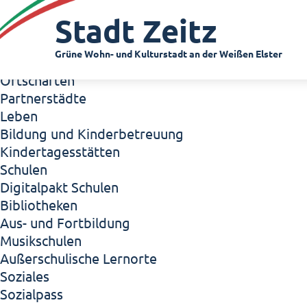
Zeitz - Die Kleinstadt
Stadt Zeitz
Willkommen in Zeitz!
Interview mit Oberbürgermeister Christian Thie
Grüne Wohn- und Kulturstadt an der Weißen Elster
Zeitz - Stadt der Zukunft
Ortschaften
Partnerstädte
Leben
Bildung und Kinderbetreuung
Kindertagesstätten
Schulen
Digitalpakt Schulen
Bibliotheken
Aus- und Fortbildung
Musikschulen
Außerschulische Lernorte
Soziales
Sozialpass