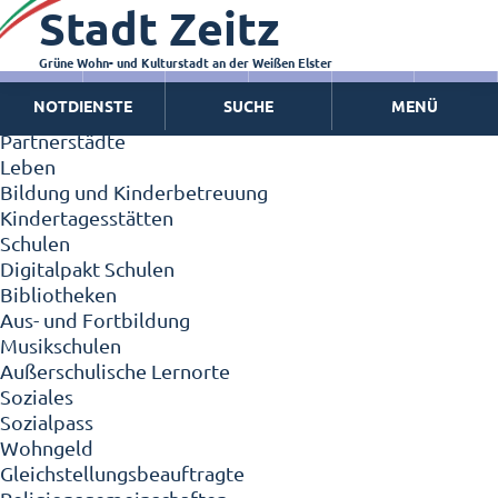
Stadt Zeitz
Zeitz - Die Kleinstadt
Willkommen in Zeitz!
Interview mit Oberbürgermeister Christian Thieme
Grüne Wohn- und Kulturstadt an der Weißen Elster
Zeitz - Stadt der Zukunft
NOTDIENSTE
SUCHE
MENÜ
Ortschaften
Partnerstädte
Leben
Bildung und Kinderbetreuung
Kindertagesstätten
Schulen
Digitalpakt Schulen
Bibliotheken
Aus- und Fortbildung
Musikschulen
Außerschulische Lernorte
Soziales
Sozialpass
Wohngeld
Gleichstellungsbeauftragte