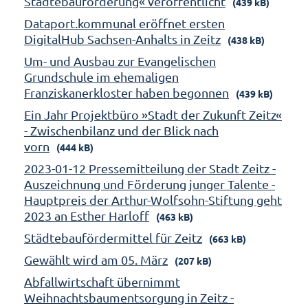
Städtebauförderung« veröffentlicht
(439 kB)
Dataport.kommunal eröffnet ersten
DigitalHub Sachsen-Anhalts in Zeitz
(438 kB)
Um- und Ausbau zur Evangelischen
Grundschule im ehemaligen
Franziskanerkloster haben begonnen
(439 kB)
Ein Jahr Projektbüro »Stadt der Zukunft Zeitz«
- Zwischenbilanz und der Blick nach
vorn
(444 kB)
2023-01-12 Pressemitteilung der Stadt Zeitz -
Auszeichnung und Förderung junger Talente -
Hauptpreis der Arthur-Wolfsohn-Stiftung geht
2023 an Esther Harloff
(463 kB)
Städtebaufördermittel für Zeitz
(663 kB)
Gewählt wird am 05. März
(207 kB)
Abfallwirtschaft übernimmt
Weihnachtsbaumentsorgung in Zeitz -