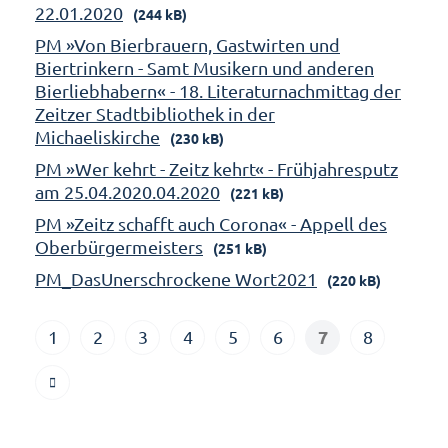
22.01.2020
(244 kB)
PM »Von Bierbrauern, Gastwirten und
Biertrinkern - Samt Musikern und anderen
Bierliebhabern« - 18. Literaturnachmittag der
Zeitzer Stadtbibliothek in der
Michaeliskirche
(230 kB)
PM »Wer kehrt - Zeitz kehrt« - Frühjahresputz
am 25.04.2020.04.2020
(221 kB)
PM »Zeitz schafft auch Corona« - Appell des
Oberbürgermeisters
(251 kB)
PM_DasUnerschrockene Wort2021
(220 kB)
7
1
2
3
4
5
6
8