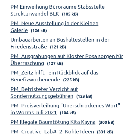
PM Einweihung Büroräume Stabsstelle
Strukturwandel BLK
(105 kB)
PM_Neue Ausstellung in der Kleinen
Galerie
(126 kB)
Umbauarbeiten an Bushaltestellen in der
Friedensstraße
(121 kB)
PM_Ausgrabungen auf Kloster Posa sorgen für
Überraschung
(127 kB)
PM_Zeitz hilft - ein Rückblick auf das
Benefizwochenende
(225 kB)
PM_Befristeter Verzicht auf
Sondernutzungsgebühren
(123 kB)
PM_Preisverleihung "Unerschrockenes Wort"
in Worms Juli 2021
(104 kB)
PM Illegale Baumtötung Kita Kayna
(300 kB)
PM_Creative_Lab#_2_Kohle Ideen
(331 kB)