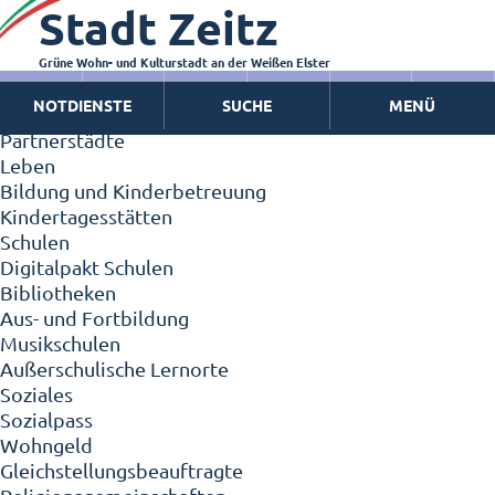
Stadt Zeitz
Zeitz - Die Kleinstadt
Willkommen in Zeitz!
Interview mit Oberbürgermeister Christian Thieme
Grüne Wohn- und Kulturstadt an der Weißen Elster
Zeitz - Stadt der Zukunft
NOTDIENSTE
SUCHE
MENÜ
Ortschaften
Partnerstädte
Leben
Bildung und Kinderbetreuung
Kindertagesstätten
Schulen
Digitalpakt Schulen
Bibliotheken
Aus- und Fortbildung
Musikschulen
Außerschulische Lernorte
Soziales
Sozialpass
Wohngeld
Gleichstellungsbeauftragte