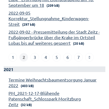
September um 18
(209 kB)
2022-09-05
Korrektur_Stellungnahme_Kinderwagen-
Streit
(297 kB)
2022-09-02 - Pressemitteilung der Stadt Zeitz -
Fußgängerbrücke über die Krake im Ortsteil
Lobas bis auf weiteres gesperrt
(20 kB)
2
1
3
4
5
6
7
2021
Termine Weihnachtsbaumentsorgung Januar
2022
(403 kB)
PM_2021-12-17-Blühende
Patenschaft_Schlosspark Moritzburg
Zeitz
(32 kB)