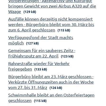
Vorbereitungen - Aktenarchiv und Kulturgut
bringen Gewicht von zwei Airbus A320 auf die
Waage
(129 kB)
Ausfälle können derzeitig nicht kompensiert
werden - Bürgerbüro bleibt vom 30. März bis
zum 6. April geschlossen
(115 kB)
Verfügungsfond der Stadt machts
möglich
(127 kB)
Gemeinsam für ein sauberes Zeitz -
Frühjahrsputz am 22. April
(123 kB)
Rahnestraße wieder für Verkehr
freigegeben
(133 kB)
Bürgerbüro bleibt am 23. März geschlossen -
Verkürzte Öffnungszeiten auch in der Woche
vom 27. bis 31. März
(126 kB)
Schwimmhalle bleibt an den Osterfeiertagen
geschlossen
(115 kB)