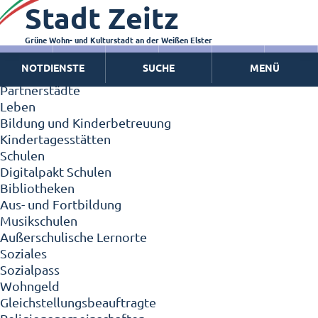
Stadt Zeitz
Zeitz - Die Kleinstadt
Willkommen in Zeitz!
Interview mit Oberbürgermeister Christian Thieme
Grüne Wohn- und Kulturstadt an der Weißen Elster
Zeitz - Stadt der Zukunft
NOTDIENSTE
SUCHE
MENÜ
Ortschaften
Partnerstädte
Leben
Bildung und Kinderbetreuung
Kindertagesstätten
Schulen
Digitalpakt Schulen
Bibliotheken
Aus- und Fortbildung
Musikschulen
Außerschulische Lernorte
Soziales
Sozialpass
Wohngeld
Gleichstellungsbeauftragte