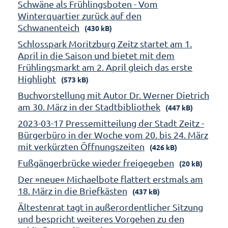
Schwäne als Frühlingsboten - Vom
Winterquartier zurück auf den
Schwanenteich
(430 kB)
Schlosspark Moritzburg Zeitz startet am 1.
April in die Saison und bietet mit dem
Frühlingsmarkt am 2. April gleich das erste
Highlight
(573 kB)
Buchvorstellung mit Autor Dr. Werner Dietrich
am 30. März in der Stadtbibliothek
(447 kB)
2023-03-17 Pressemitteilung der Stadt Zeitz -
Bürgerbüro in der Woche vom 20. bis 24. März
mit verkürzten Öffnungszeiten
(426 kB)
Fußgängerbrücke wieder freigegeben
(20 kB)
Der »neue« Michaelbote flattert erstmals am
18. März in die Briefkästen
(437 kB)
Ältestenrat tagt in außerordentlicher Sitzung
und bespricht weiteres Vorgehen zu den