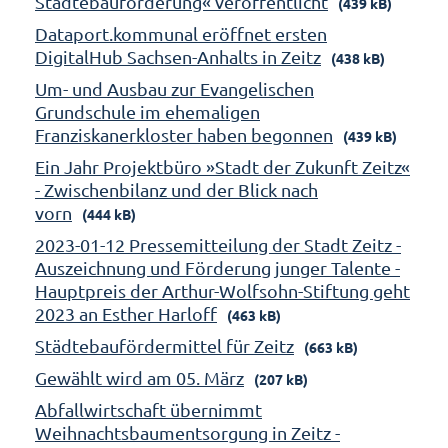
Städtebauförderung« veröffentlicht
(439 kB)
Dataport.kommunal eröffnet ersten
DigitalHub Sachsen-Anhalts in Zeitz
(438 kB)
Um- und Ausbau zur Evangelischen
Grundschule im ehemaligen
Franziskanerkloster haben begonnen
(439 kB)
Ein Jahr Projektbüro »Stadt der Zukunft Zeitz«
- Zwischenbilanz und der Blick nach
vorn
(444 kB)
2023-01-12 Pressemitteilung der Stadt Zeitz -
Auszeichnung und Förderung junger Talente -
Hauptpreis der Arthur-Wolfsohn-Stiftung geht
2023 an Esther Harloff
(463 kB)
Städtebaufördermittel für Zeitz
(663 kB)
Gewählt wird am 05. März
(207 kB)
Abfallwirtschaft übernimmt
Weihnachtsbaumentsorgung in Zeitz -