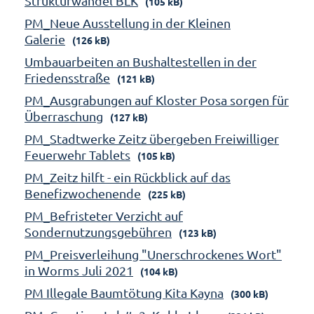
Strukturwandel BLK
(105 kB)
PM_Neue Ausstellung in der Kleinen
Galerie
(126 kB)
Umbauarbeiten an Bushaltestellen in der
Friedensstraße
(121 kB)
PM_Ausgrabungen auf Kloster Posa sorgen für
Überraschung
(127 kB)
PM_Stadtwerke Zeitz übergeben Freiwilliger
Feuerwehr Tablets
(105 kB)
PM_Zeitz hilft - ein Rückblick auf das
Benefizwochenende
(225 kB)
PM_Befristeter Verzicht auf
Sondernutzungsgebühren
(123 kB)
PM_Preisverleihung "Unerschrockenes Wort"
in Worms Juli 2021
(104 kB)
PM Illegale Baumtötung Kita Kayna
(300 kB)