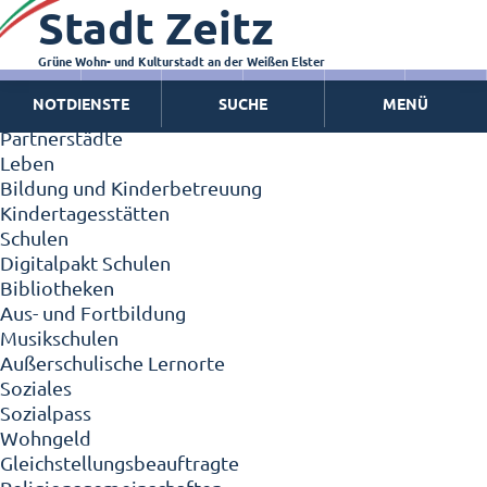
Stadt Zeitz
Zeitz - Die Kleinstadt
Willkommen in Zeitz!
Interview mit Oberbürgermeister Christian Thieme
Grüne Wohn- und Kulturstadt an der Weißen Elster
Zeitz - Stadt der Zukunft
NOTDIENSTE
SUCHE
MENÜ
Ortschaften
Partnerstädte
Leben
Bildung und Kinderbetreuung
Kindertagesstätten
Schulen
Digitalpakt Schulen
Bibliotheken
Aus- und Fortbildung
Musikschulen
Außerschulische Lernorte
Soziales
Sozialpass
Wohngeld
Gleichstellungsbeauftragte