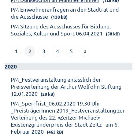
PM Einwohneranfragen an den Stadtrat und
die Ausschüsse
(138 kB)
PM Sitzung des Ausschusses für Bildung,
Soziales, Kultur und Sport 06.04.2021
(58 kB)
2
1
3
4
5
2020
PM_Festveranstaltung anlässlich der
Preisverleihung der Arthur Wolfohn-Stiftung
12.01.2020
(28 kB)
PM_Sperrfrist_06.02.2020 19.30 Uhr
_PreisträgerInnen 2019_Festveranstaltung zur
Verleihung des 22. »Zeitzer Michael« -
Existenzgründerpreis der Stadt Zeitz - am 6.
Februar 2020
(463 kB)