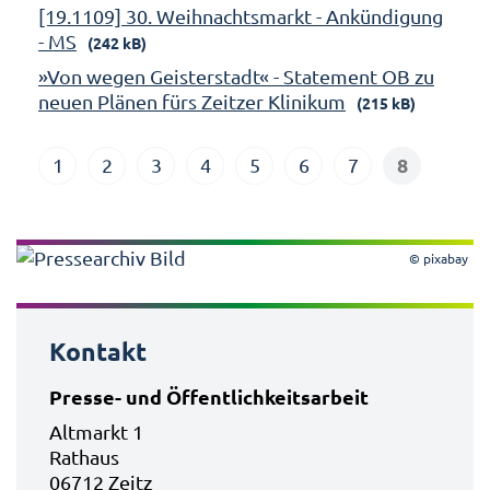
[19.1109] 30. Weihnachtsmarkt - Ankündigung
- MS
(242 kB)
»Von wegen Geisterstadt« - Statement OB zu
neuen Plänen fürs Zeitzer Klinikum
(215 kB)
8
1
2
3
4
5
6
7
© pixabay
Kontakt
Presse- und Öffentlichkeitsarbeit
Altmarkt 1
Rathaus
06712 Zeitz