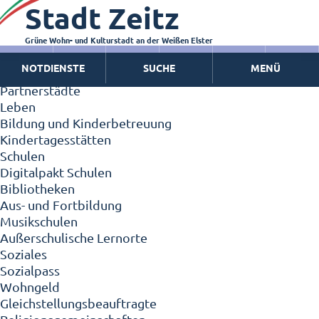
Stadt Zeitz
Zeitz - Die Kleinstadt
Willkommen in Zeitz!
Interview mit Oberbürgermeister Christian Thieme
Grüne Wohn- und Kulturstadt an der Weißen Elster
Zeitz - Stadt der Zukunft
NOTDIENSTE
SUCHE
MENÜ
Ortschaften
Partnerstädte
Leben
Bildung und Kinderbetreuung
Kindertagesstätten
Schulen
Digitalpakt Schulen
Bibliotheken
Aus- und Fortbildung
Musikschulen
Außerschulische Lernorte
Soziales
Sozialpass
Wohngeld
Gleichstellungsbeauftragte