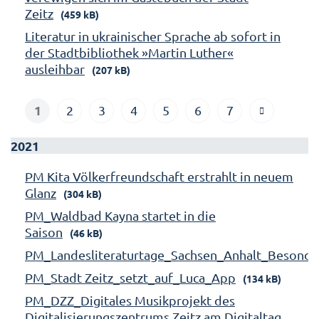
Zeitz
(459 kB)
Literatur in ukrainischer Sprache ab sofort in
der Stadtbibliothek »Martin Luther«
ausleihbar
(207 kB)
1
2
3
4
5
6
7
2021
PM Kita Völkerfreundschaft erstrahlt in neuem
Glanz
(304 kB)
PM_Waldbad Kayna startet in die
Saison
(46 kB)
PM_Landesliteraturtage_Sachsen_Anhalt_Besonde
PM_Stadt Zeitz_setzt_auf_Luca_App
(134 kB)
PM_DZZ_Digitales Musikprojekt des
Digitalisierungszentrums Zeitz am Digitaltag