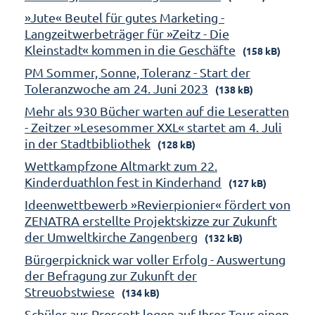
»Jute« Beutel für gutes Marketing -
Langzeitwerbeträger für »Zeitz - Die
Kleinstadt« kommen in die Geschäfte
(158 kB)
PM Sommer, Sonne, Toleranz - Start der
Toleranzwoche am 24. Juni 2023
(138 kB)
Mehr als 930 Bücher warten auf die Leseratten
- Zeitzer »Lesesommer XXL« startet am 4. Juli
in der Stadtbibliothek
(128 kB)
Wettkampfzone Altmarkt zum 22.
Kinderduathlon fest in Kinderhand
(127 kB)
Ideenwettbewerb »Revierpionier« fördert von
ZENATRA erstellte Projektskizze zur Zukunft
der Umweltkirche Zangenberg
(132 kB)
Bürgerpicknick war voller Erfolg - Auswertung
der Befragung zur Zukunft der
Streuobstwiese
(134 kB)
Schüler aus Prescott legen auf Ihrer Tour einen