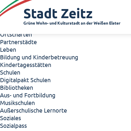
Zeitz - Die Kleinstadt
Stadt Zeitz
Willkommen in Zeitz!
Interview mit Oberbürgermeister Christian Thie
Grüne Wohn- und Kulturstadt an der Weißen Elster
Zeitz - Stadt der Zukunft
Ortschaften
Partnerstädte
Leben
Bildung und Kinderbetreuung
Kindertagesstätten
Schulen
Digitalpakt Schulen
Bibliotheken
Aus- und Fortbildung
Musikschulen
Außerschulische Lernorte
Soziales
Sozialpass