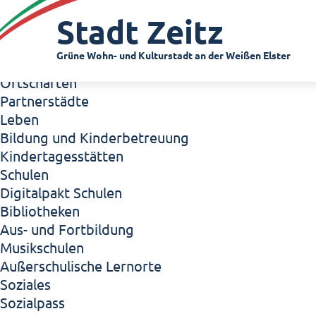
Zeitz - Die Kleinstadt
Stadt Zeitz
Willkommen in Zeitz!
Interview mit Oberbürgermeister Christian Thie
Grüne Wohn- und Kulturstadt an der Weißen Elster
Zeitz - Stadt der Zukunft
Ortschaften
Partnerstädte
Leben
Bildung und Kinderbetreuung
Kindertagesstätten
Schulen
Digitalpakt Schulen
Bibliotheken
Aus- und Fortbildung
Musikschulen
Außerschulische Lernorte
Soziales
Sozialpass