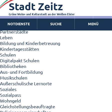
Stadt Zeitz
Zeitz - Die Kleinstadt
Willkommen in Zeitz!
Interview mit Oberbürgermeister Christian Thieme
Grüne Wohn- und Kulturstadt an der Weißen Elster
Zeitz - Stadt der Zukunft
NOTDIENSTE
SUCHE
MENÜ
Ortschaften
Partnerstädte
Leben
Bildung und Kinderbetreuung
Kindertagesstätten
Schulen
Digitalpakt Schulen
Bibliotheken
Aus- und Fortbildung
Musikschulen
Außerschulische Lernorte
Soziales
Sozialpass
Wohngeld
Gleichstellungsbeauftragte