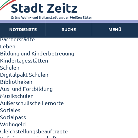
Stadt Zeitz
Zeitz - Die Kleinstadt
Willkommen in Zeitz!
Interview mit Oberbürgermeister Christian Thieme
Grüne Wohn- und Kulturstadt an der Weißen Elster
Zeitz - Stadt der Zukunft
NOTDIENSTE
SUCHE
MENÜ
Ortschaften
Partnerstädte
Leben
Bildung und Kinderbetreuung
Kindertagesstätten
Schulen
Digitalpakt Schulen
Bibliotheken
Aus- und Fortbildung
Musikschulen
Außerschulische Lernorte
Soziales
Sozialpass
Wohngeld
Gleichstellungsbeauftragte