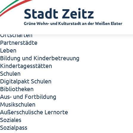
Zeitz - Die Kleinstadt
Stadt Zeitz
Willkommen in Zeitz!
Interview mit Oberbürgermeister Christian Thie
Grüne Wohn- und Kulturstadt an der Weißen Elster
Zeitz - Stadt der Zukunft
Ortschaften
Partnerstädte
Leben
Bildung und Kinderbetreuung
Kindertagesstätten
Schulen
Digitalpakt Schulen
Bibliotheken
Aus- und Fortbildung
Musikschulen
Außerschulische Lernorte
Soziales
Sozialpass