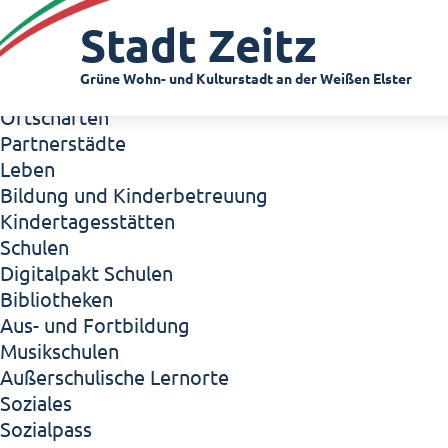
Zeitz - Die Kleinstadt
Stadt Zeitz
Willkommen in Zeitz!
Interview mit Oberbürgermeister Christian Thie
Grüne Wohn- und Kulturstadt an der Weißen Elster
Zeitz - Stadt der Zukunft
Ortschaften
Partnerstädte
Leben
Bildung und Kinderbetreuung
Kindertagesstätten
Schulen
Digitalpakt Schulen
Bibliotheken
Aus- und Fortbildung
Musikschulen
Außerschulische Lernorte
Soziales
Sozialpass