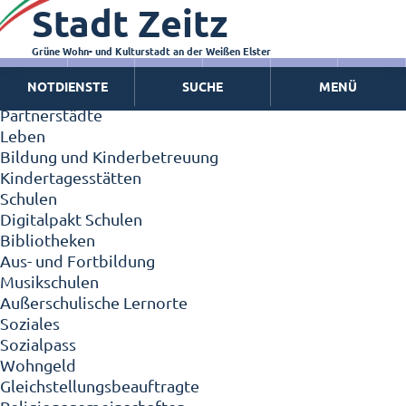
Stadt Zeitz
Zeitz - Die Kleinstadt
Willkommen in Zeitz!
Interview mit Oberbürgermeister Christian Thieme
Grüne Wohn- und Kulturstadt an der Weißen Elster
Zeitz - Stadt der Zukunft
NOTDIENSTE
SUCHE
MENÜ
Ortschaften
Partnerstädte
Leben
Bildung und Kinderbetreuung
Kindertagesstätten
Schulen
Digitalpakt Schulen
Bibliotheken
Aus- und Fortbildung
Musikschulen
Außerschulische Lernorte
Soziales
Sozialpass
Wohngeld
Gleichstellungsbeauftragte