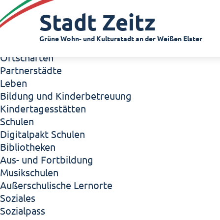
Zeitz - Die Kleinstadt
Stadt Zeitz
Willkommen in Zeitz!
Interview mit Oberbürgermeister Christian Thie
Grüne Wohn- und Kulturstadt an der Weißen Elster
Zeitz - Stadt der Zukunft
Ortschaften
Partnerstädte
Leben
Bildung und Kinderbetreuung
Kindertagesstätten
Schulen
Digitalpakt Schulen
Bibliotheken
Aus- und Fortbildung
Musikschulen
Außerschulische Lernorte
Soziales
Sozialpass