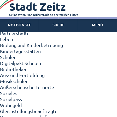
Stadt Zeitz
Zeitz - Die Kleinstadt
Willkommen in Zeitz!
Interview mit Oberbürgermeister Christian Thieme
Grüne Wohn- und Kulturstadt an der Weißen Elster
Zeitz - Stadt der Zukunft
NOTDIENSTE
SUCHE
MENÜ
Ortschaften
Partnerstädte
Leben
Bildung und Kinderbetreuung
Kindertagesstätten
Schulen
Digitalpakt Schulen
Bibliotheken
Aus- und Fortbildung
Musikschulen
Außerschulische Lernorte
Soziales
Sozialpass
Wohngeld
Gleichstellungsbeauftragte